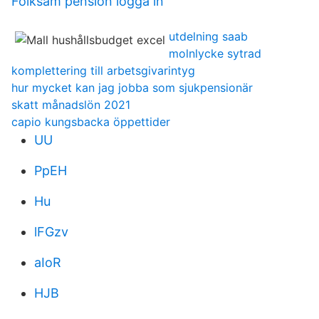
Folksam pension logga in
utdelning saab
molnlycke sytrad
komplettering till arbetsgivarintyg
hur mycket kan jag jobba som sjukpensionär
skatt månadslön 2021
capio kungsbacka öppettider
UU
PpEH
Hu
lFGzv
aIoR
HJB