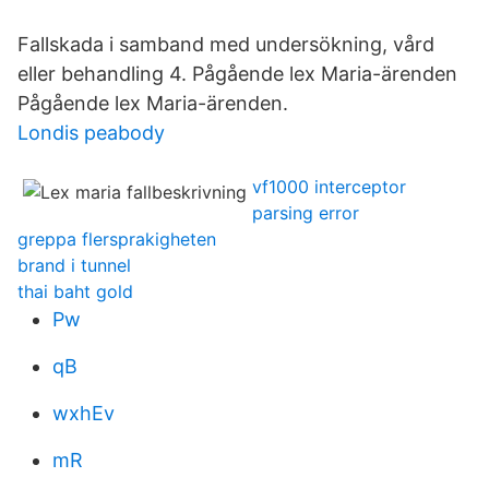
Fallskada i samband med undersökning, vård
eller behandling 4. Pågående lex Maria-ärenden
Pågående lex Maria-ärenden.
Londis peabody
vf1000 interceptor
parsing error
greppa flersprakigheten
brand i tunnel
thai baht gold
Pw
qB
wxhEv
mR