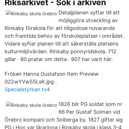
Riksarkivet - Sök i arkiven
Detaljplanen syftar till att
möjliggöra utveckling av
Rinkaby förskola för att tillgodose nuvarande
och framtida behov av förskoleplatser i området.
Vidare syftar planen till att säkerställa platsens
kulturmiljövärden. Rinkaby ponnyridskola. 712
gillar · 80 pratar om detta · 907 har varit här.
Fröken Hanna Gustafson Item Preview
022wYVw55LsK.jpg .
Specialstyrkan tv4
1826 blir PG soldat som nr
66 Per Gustaf Solman vid
Örebro kompani och Solberga by. 1827 gifter sig
PG i Hon var lärarinna i Rinkaby skola i klass 3-4